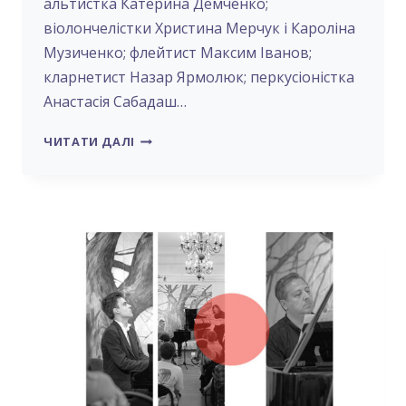
альтистка Катерина Демченко;
віолончелістки Христина Мерчук і Кароліна
Музиченко; флейтист Максим Іванов;
кларнетист Назар Ярмолюк; перкусіоністка
Анастасія Сабадаш…
«ПОШУК
ЧИТАТИ ДАЛІ
ЗЕМЛІ»