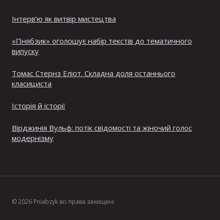
Інтерв’ю як витвір мистецтва
«Пнябзик» оголошує набір текстів до тематичного
випуску
Томас Стернз Еліот. Складна доля останнього
класициста
Історія й історії
Вірджинія Вульф: потік свідомості та жіночий голос
модернізму
© 2026 Pniabzyk всі права захищені