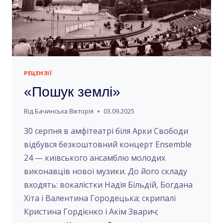
РЕЦЕНЗІЇ
«Пошук землі»
Від
Бачинська Вікторія
03.09.2025
30 серпня в амфітеатрі біля Арки Свободи
відбувся безкоштовний концерт Ensemble
24 — київського ансамблю молодих
виконавців нової музики. До його складу
входять: вокалістки Надія Більдій, Богдана
Хіта і Валентина Городецька; скрипалі
Кристина Гордієнко і Акім Зварич;