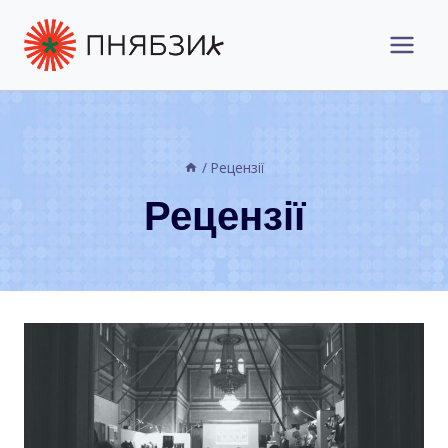
Перейти
до
вмісту
/
Рецензії
Рецензії