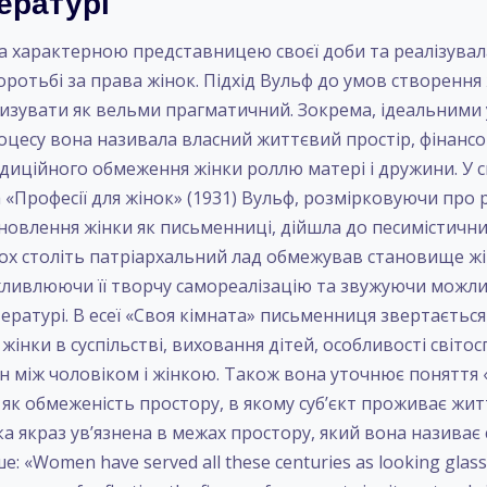
тературі
 характерною представницею своєї доби та реалізувала
 боротьбі за права жінок. Підхід Вульф до умов створення
изувати як вельми прагматичний. Зокрема, ідеальними
оцесу вона називала власний життєвий простір, фінансо
диційного обмеження жінки роллю матері і дружини. У св
а «Професії для жінок» (1931) Вульф, розмірковуючи про
ановлення жінки як письменниці, дійшла до песимістични
х століть патріархальний лад обмежував становище жінк
ливлюючи її творчу самореалізацію та звужуючи можли
тературі. В есеї «Своя кімната» письменниця звертаєтьс
жінки в суспільстві, виховання дітей, особливості світо
 між чоловіком і жінкою. Також вона уточнює поняття 
як обмеженість простору, в якому суб’єкт проживає житт
ка якраз ув’язнена в межах простору, який вона називає
 «Women have served all these centuries as looking glass