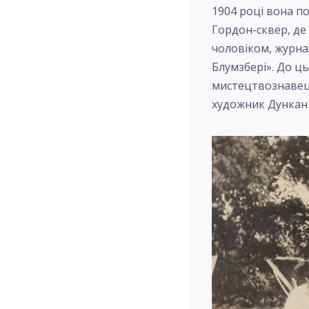
1904 році вона п
Гордон-сквер, де 
чоловіком, журна
Блумзбері». До ць
мистецтвознавець
художник Дункан 