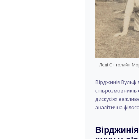
Леді Оттолайн Морр
Вірджинія Вульф 
співрозмовників 
дискусіях важливе 
аналітична філосо
Вірджинія