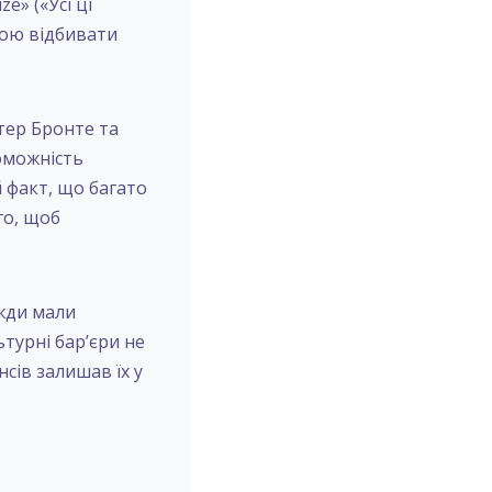
ze» («Усі ці
лою відбивати
тер Бронте та
роможність
 факт, що багато
го, щоб
вжди мали
турні бар’єри не
сів залишав їх у