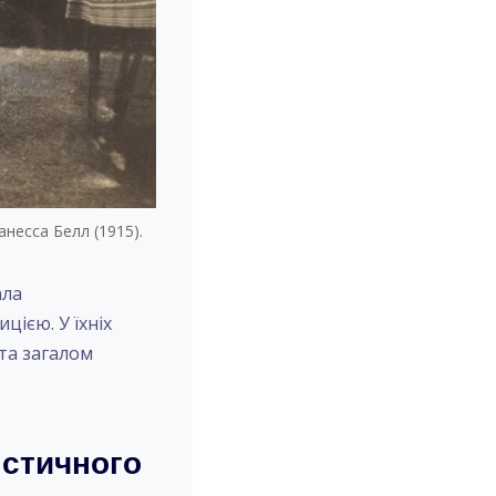
анесса Белл (1915).
ала
ією. У їхніх
 та загалом
істичного