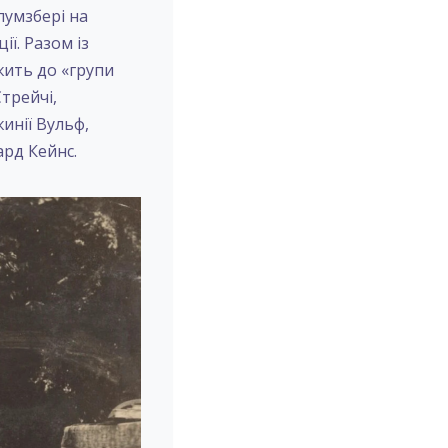
лумзбері на
ії. Разом із
ить до «групи
трейчі,
инії Вульф,
рд Кейнс.