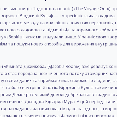
 письменниці «Подорож назовні» («The Voyage Out») п
творчості Вірджинії Вульф — імпресіоністська складова
вторського методу на внутрішніх почуттях персонажів, 
жетною складовою та відмові від панорамного зображенн
лумзберійці, яких ми згадували вище. У ранніх своїх тв
нізм та пошуки нових способів для вираження внутрішнь
ан «Кімната Джейкоба» («Jacob’s Room») вже реалізує ко
етою стає передача нескінченного потоку атомарних час
і чуттєвих даних та сприймаючись свідомістю людини, 
тя та його внутрішній потік. Вірджинія Вульф таким чин
рним Демокрітом, який доволі добре засвоїв традицію 
бливо вчення Джорджа Едварда Мура. У цей період творч
од накладання часових пластів одне на одного, створ
розглядаються через призму свідомості різних персонажів