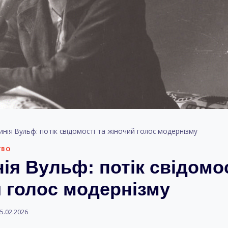
инія Вульф: потік свідомості та жіночий голос модернізму
ТВО
ія Вульф: потік свідомос
 голос модернізму
5.02.2026