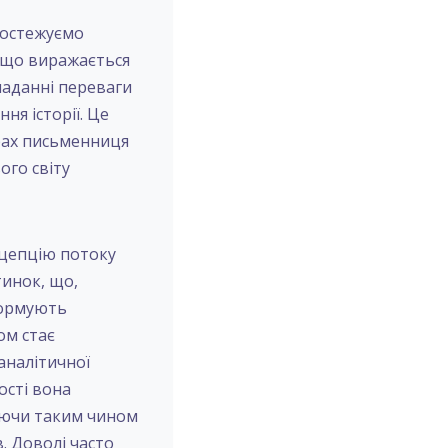
ростежуємо
, що виражається
наданні переваги
я історії. Це
орах письменниця
ого світу
нцепцію потоку
тинок, що,
формують
ом стає
аналітичної
ості вона
юючи таким чином
. Доволі часто