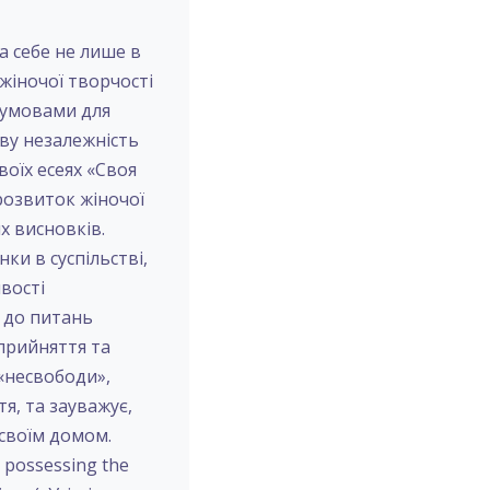
 себе не лише в
 жіночої творчості
 умовами для
ву незалежність
оїх есеях «Своя
 розвиток жіночої
х висновків.
и в суспільстві,
вості
я до питань
сприйняття та
«несвободи»,
я, та зауважує,
 своїм домом.
 possessing the