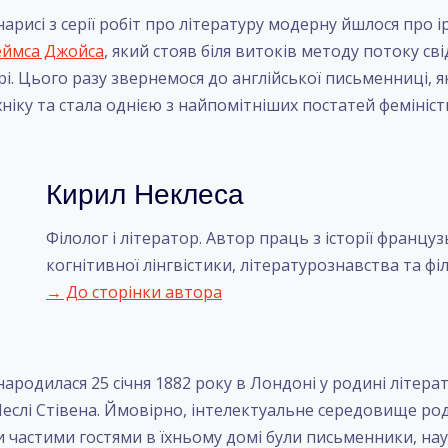
арисі з серії робіт про літературу модерну йшлося про 
ймса Джойса
, який стояв біля витоків методу потоку сві
рі. Цього разу звернемося до англійської письменниці, 
ніку та стала однією з найпомітніших постатей фемініст
.
Кирил Неклеса
Філолог і літератор. Автор праць з історії француз
когнітивної лінгвістики, літературознавства та філ
→ До сторінки автора
народилася 25 січня 1882 року в Лондоні у родині літер
еслі Стівена. Ймовірно, інтелектуальне середовище ро
и частими гостями в їхньому домі були письменники, нау