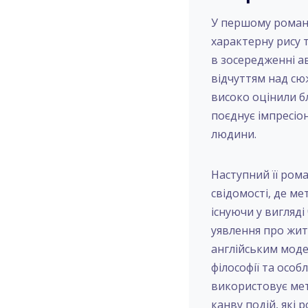
У першому романі
характерну рису 
в зосередженні а
відчуттям над сю
високо оцінили б
поєднує імпресіо
людини.
Наступний її ром
свідомості, де м
існуючи у вигляд
уявлення про жит
англійським моде
філософії та осо
використовує мет
канву подій, які 