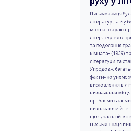
руху у лі
Письменниця була
літературі, а й у
можна охарактер
літературного пр
та подолання тра
кімната» (1929) т
літератури та ст
Упродовж багатьо
фактично унемож
висловлення в лі
визначення місця 
проблеми взаємин
визначаючи його 
що сучасна їй жін
Письменниця пише: