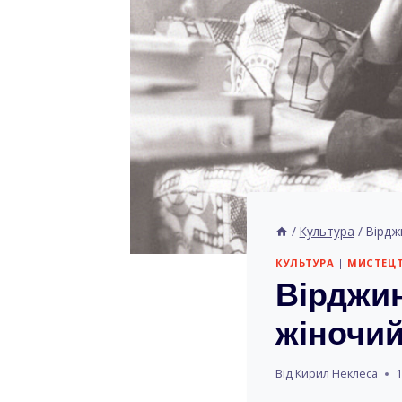
/
Культура
/
Вірдж
КУЛЬТУРА
|
МИСТЕЦ
Вірджин
жіночий
Від
Кирил Неклеса
1