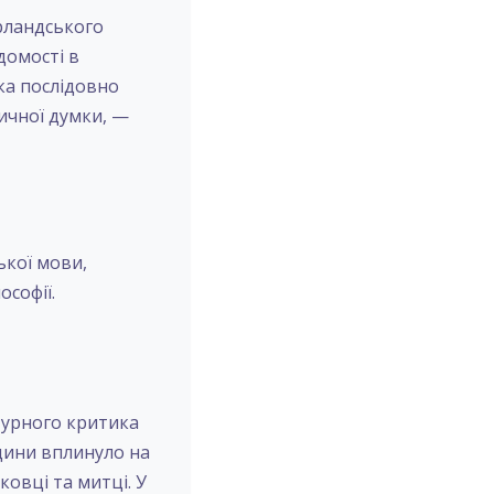
ірландського
домості в
яка послідовно
ичної думки, —
ької мови,
ософії.
атурного критика
дини вплинуло на
ковці та митці. У