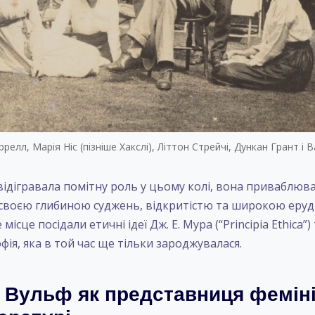
елл, Марія Ніс (пізніше Хакслі), Літтон Стрейчі, Дункан Грант і В
відігравала помітну роль у цьому колі, вона приваблюв
своєю глибиною суджень, відкритістю та широкою ерудиц
місце посідали етичні ідеї Дж. Е. Мура (“Principia Ethica”)
фія, яка в той час ще тільки зароджувалася.
 Вульф як представниця фемін