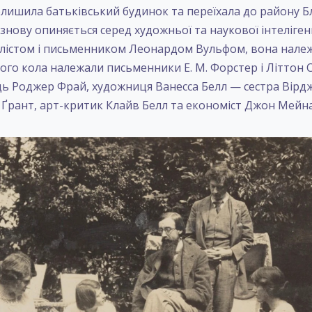
олишила батьківський будинок та переїхала до району Б
знову опиняється серед художньої та наукової інтелігенц
лістом і письменником Леонардом Вульфом, вона належ
ого кола належали письменники Е. М. Форстер і Літтон С
 Роджер Фрай, художниця Ванесса Белл — сестра Вірдж
Ґрант, арт-критик Клайв Белл та економіст Джон Мейна