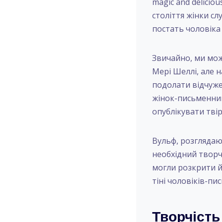
magic and delicious
століття жінки с
постать чоловіка 
Звичайно, ми мож
Мері Шеллі, але 
подолати відчуже
жінок-письменниц
опублікувати твір
Вульф, розглядаю
необхідний творч
могли розкрити й
тіні чоловіків-пи
Творчість