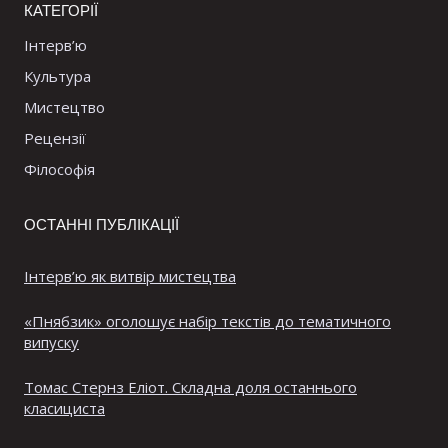
КАТЕГОРІЇ
Інтерв’ю
Культура
Мистецтво
Рецензії
Філософія
ОСТАННІ ПУБЛІКАЦІЇ
Інтерв’ю як витвір мистецтва
«Пнябзик» оголошує набір текстів до тематичного
випуску
Томас Стернз Еліот. Складна доля останнього
класициста