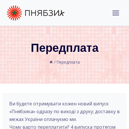
Перейти
до
вмісту
Передплата
/
Передплата
Ви будете отримувати кожен новий випуск
«Пнябзика» одразу по виході з друку; доставку в
межах України оплачуємо ми.
Чому варто переплатити? 4 випуска протягом