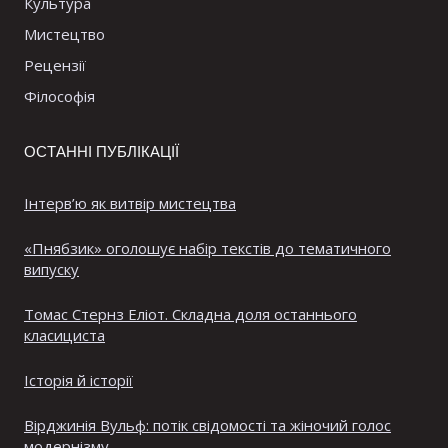
Культура
Мистецтво
Рецензії
Філософія
ОСТАННІ ПУБЛІКАЦІЇ
Інтерв’ю як витвір мистецтва
«Пнябзик» оголошує набір текстів до тематичного
випуску
Томас Стернз Еліот. Складна доля останнього
класициста
Історія й історії
Вірджинія Вульф: потік свідомості та жіночий голос
модернізму