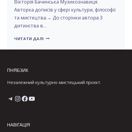
Вікторія Бачинська Музикознавиця.
Авторка дописів у сфері культури, філософії
та мистецтва.→ До сторінки автора З
дитинства в…
АВТОР
ЧИТАТИ ДАЛІ
ЖИВ!
ЧИ
НІ?
ПНЯБЗИК
Незалежний культурно-мистецький проєкт.
Telegram
Instagram
Facebook
YouTube
НАВІГАЦІЯ