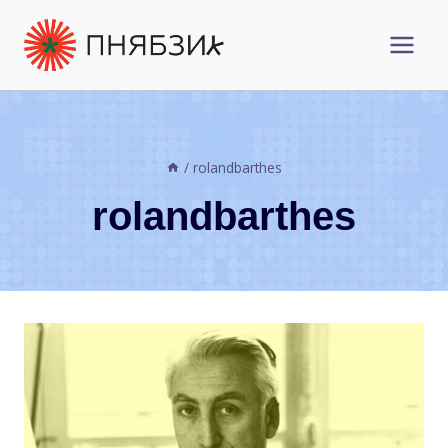
Перейти
до
вмісту
/
rolandbarthes
rolandbarthes