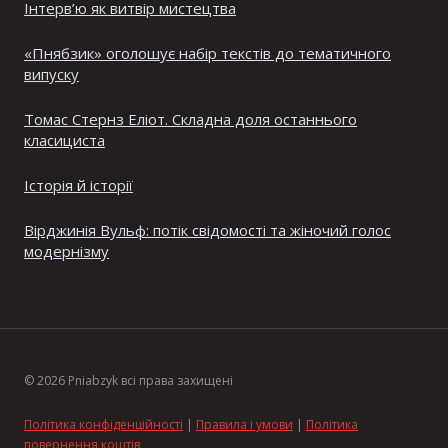
Інтерв’ю як витвір мистецтва
«Пнябзик» оголошує набір текстів до тематичного
випуску
Томас Стернз Еліот. Складна доля останнього
класициста
Історія й історії
Вірджинія Вульф: потік свідомості та жіночий голос
модернізму
© 2026 Pniabzyk всі права захищені
Політика конфіденційності
|
Правила і умови
|
Політика
повернення коштів