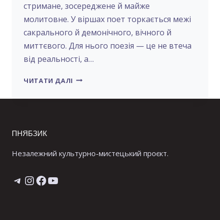
стримане, зосереджене й майже
молитовне. У віршах поет торкається межі
сакрального й демонічного, вічного й
миттєвого. Для нього поезія — це не втеча
від реальності, а…
КОСТЯНТИН
ЧИТАТИ ДАЛІ
МОСКАЛЕЦЬ
–
ПОЕТ
ТИШІ
Й
ПНЯБЗИК
ГЛИБИНИ
Незалежний культурно-мистецький проєкт.
Telegram
Instagram
Facebook
YouTube