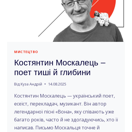
МИСТЕЦТВО
Костянтин Москалець –
поет тиші й глибини
Від
Куза Андрій
14.08.2025
Костянтин Москалець — український поет,
есеїст, перекладач, музикант. Він автор
легендарної пісні «Вона», яку співають уже
багато років, часто й не здогадуючись, хто її
написав. Письмо Москальця точне й