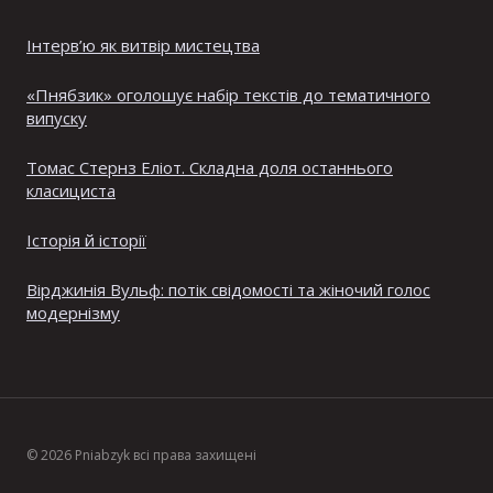
Інтерв’ю як витвір мистецтва
«Пнябзик» оголошує набір текстів до тематичного
випуску
Томас Стернз Еліот. Складна доля останнього
класициста
Історія й історії
Вірджинія Вульф: потік свідомості та жіночий голос
модернізму
© 2026 Pniabzyk всі права захищені