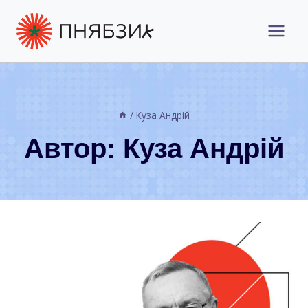
Перейти
до
вмісту
/
Куза Андрій
Автор: Куза Андрій