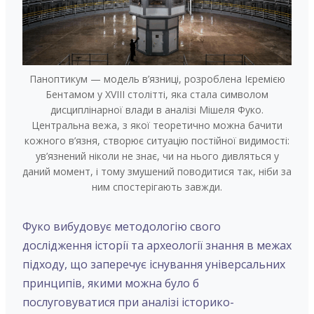
Паноптикум — модель в’язниці, розроблена Ієремією
Бентамом у XVIII столітті, яка стала символом
дисциплінарної влади в аналізі Мішеля Фуко.
Центральна вежа, з якої теоретично можна бачити
кожного в’язня, створює ситуацію постійної видимості:
ув’язнений ніколи не знає, чи на нього дивляться у
даний момент, і тому змушений поводитися так, ніби за
ним спостерігають завжди.
Фуко вибудовує методологію свого
дослідження історії та археології знання в межах
підходу, що заперечує існування універсальних
принципів, якими можна було б
послуговуватися при аналізі історико-