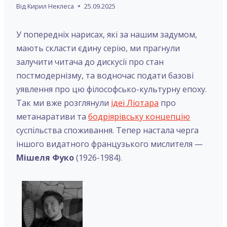
Від
Кирил Неклеса
25.09.2025
У попередніх нарисах, які за нашим задумом,
мають скласти єдину серію, ми прагнули
залучити читача до дискусії про стан
постмодернізму, та водночас подати базові
уявлення про цю філософсько-культурну епоху.
Так ми вже розглянули
ідеї Ліотара
про
метанаративи та
бодріярівську концепцію
суспільства споживання. Тепер настала черга
іншого видатного французького мислителя —
Мішеля Фуко
(1926-1984).