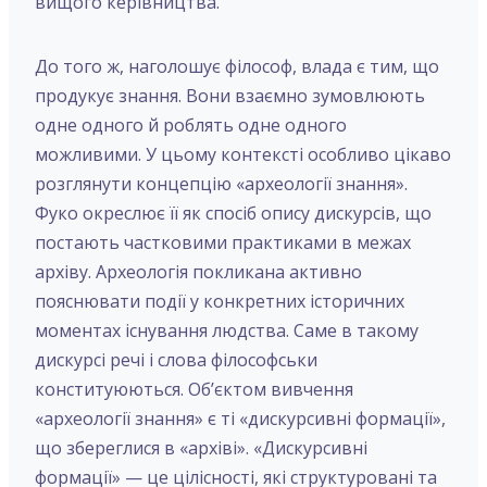
вищого керівництва.
До того ж, наголошує філософ, влада є тим, що
продукує знання. Вони взаємно зумовлюють
одне одного й роблять одне одного
можливими. У цьому контексті особливо цікаво
розглянути концепцію «археології знання».
Фуко окреслює її як спосіб опису дискурсів, що
постають частковими практиками в межах
архіву. Археологія покликана активно
пояснювати події у конкретних історичних
моментах існування людства. Саме в такому
дискурсі речі і слова філософськи
конституюються. Об’єктом вивчення
«археології знання» є ті «дискурсивні формації»,
що збереглися в «архіві». «Дискурсивні
формації» — це цілісності, які структуровані та