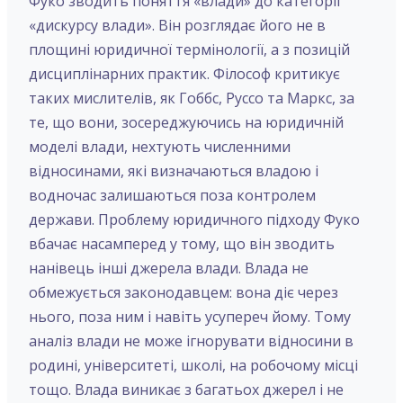
Фуко зводить поняття «влади» до категорії
«дискурсу влади». Він розглядає його не в
площині юридичної термінології, а з позицій
дисциплінарних практик. Філософ критикує
таких мислителів, як Гоббс, Руссо та Маркс, за
те, що вони, зосереджуючись на юридичній
моделі влади, нехтують численними
відносинами, які визначаються владою і
водночас залишаються поза контролем
держави. Проблему юридичного підходу Фуко
вбачає насамперед у тому, що він зводить
нанівець інші джерела влади. Влада не
обмежується законодавцем: вона діє через
нього, поза ним і навіть усупереч йому. Тому
аналіз влади не може ігнорувати відносини в
родині, університеті, школі, на робочому місці
тощо. Влада виникає з багатьох джерел і не