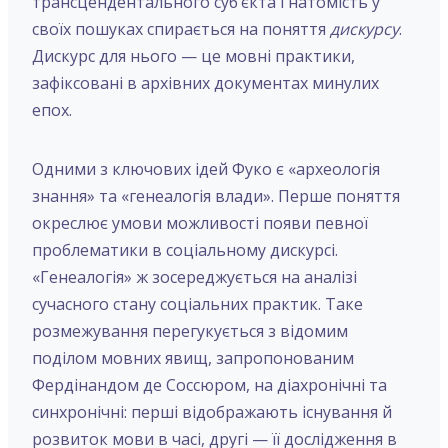
трансцендентального суб’єкта і натомість у
своїх пошуках спирається на поняття
дискурсу
.
Дискурс для нього — це мовні практики,
зафіксовані в архівних документах минулих
епох.
Одними з ключових ідей Фуко є «археологія
знання» та «генеалогія влади». Перше поняття
окреслює умови можливості появи певної
проблематики в соціальному дискурсі.
«Генеалогія» ж зосереджується на аналізі
сучасного стану соціальних практик. Таке
розмежування перегукується з відомим
поділом мовних явищ, запропонованим
Фердінандом де Соссюром, на діахронічні та
синхронічні: перші відображають існування й
розвиток мови в часі, другі — її дослідження в