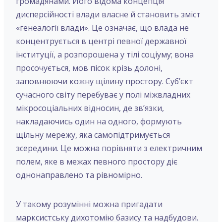
громадянами. Його відома концепція
дисперсійності влади власне й становить зміст
«генеалогії влади». Це означає, що влада не
концентрується в центрі певної державної
інституції, а розпорошена у тілі соціуму; вона
просочується, мов пісок крізь долоні,
заповнюючи кожну щілину простору. Суб’єкт
сучасного світу перебуває у полі міжвладних
мікросоціальних відносин, де зв’язки,
накладаючись один на одного, формують
щільну мережу, яка самопідтримується
зсередини. Це можна порівняти з електричним
полем, яке в межах певного простору діє
однонаправлено та рівномірно.
У такому розумінні можна пригадати
марксистську дихотомію базису та надбудови.