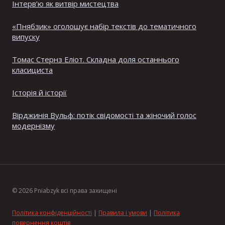
Інтерв’ю як витвір мистецтва
«Пнябзик» оголошує набір текстів до тематичного
випуску
Томас Стернз Еліот. Складна доля останнього
класициста
Історія й історії
Вірджинія Вульф: потік свідомості та жіночий голос
модернізму
© 2026 Pniabzyk всі права захищені
Політика конфіденційності
|
Правила і умови
|
Політика
повернення коштів