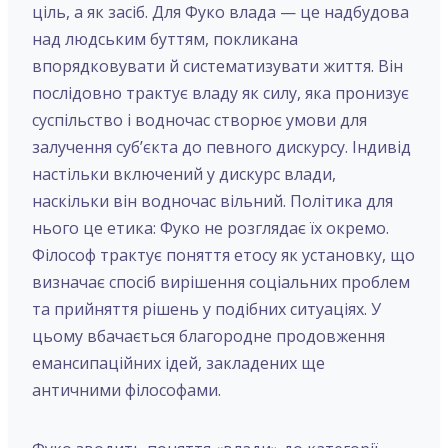
ціль, а як засіб. Для Фуко влада — це надбудова
над людським буттям, покликана
впорядковувати й систематизувати життя. Він
послідовно трактує владу як силу, яка пронизує
суспільство і водночас створює умови для
залучення суб’єкта до певного дискурсу. Індивід
настільки включений у дискурс влади,
наскільки він водночас вільний. Політика для
нього це етика: Фуко не розглядає їх окремо.
Філософ трактує поняття етосу як установку, що
визначає спосіб вирішення соціальних проблем
та прийняття рішень у подібних ситуаціях. У
цьому вбачається благородне продовження
емансипаційних ідей, закладених ще
античними філософами.