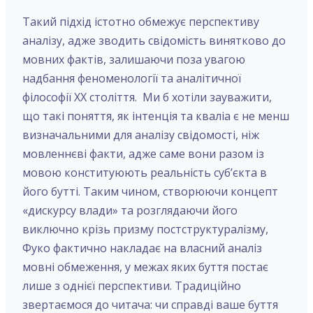
Такий підхід істотно обмежує перспективу
аналізу, адже зводить свідомість винятково до
мовних фактів, залишаючи поза увагою
надбання феноменології та аналітичної
філософії ХХ століття. Ми б хотіли зауважити,
що такі поняття, як інтенція та кваліа є не менш
визначальними для аналізу свідомості, ніж
мовленнєві факти, адже саме вони разом із
мовою конституюють реальність суб’єкта в
його бутті. Таким чином, створюючи концепт
«дискурсу влади» та розглядаючи його
виключно крізь призму постструктуралізму,
Фуко фактично накладає на власний аналіз
мовні обмеження, у межах яких буття постає
лише з однієї перспективи. Традиційно
звертаємося до читача: чи справді ваше буття