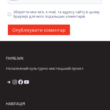
Зберегти моє ім'я, e-mail, та адресу сайту в цьому
браузері для моїх подальших коментарів.
ПНЯБЗИК
Незалежний культурно-мистецький проєкт.
Telegram
Instagram
Facebook
YouTube
НАВІГАЦІЯ