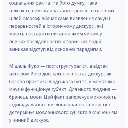
соціальних фактів. На його думку, така
цілісність неможлива, адже однією з головних
цілей філософ вбачає саме виявлення лакун і
перервностей в історичному дискурсі, які
мають поставити питання: яким чином у
певних послідовностях історичних подій
виникає відступ від основної парадигми.
Мішель Фуко — постструктураліст, а відтак
центром його дослідження постає дискурс як
базова практика людського буття, у межах якої
існує й функціонує суб’єкт. Для нього людина —
бранець мови. Цей факт заперечує можливість
індивідуального висловлювання та жорстко
детермінує мовленнєвого суб’єкта включенням
у чинний дискурс.