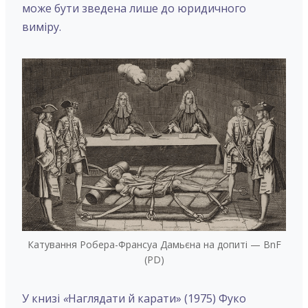
може бути зведена лише до юридичного
виміру.
Катування Робера-Франсуа Дамьєна на допиті — BnF
(PD)
У книзі
«
Наглядати й карати» (1975) Фуко