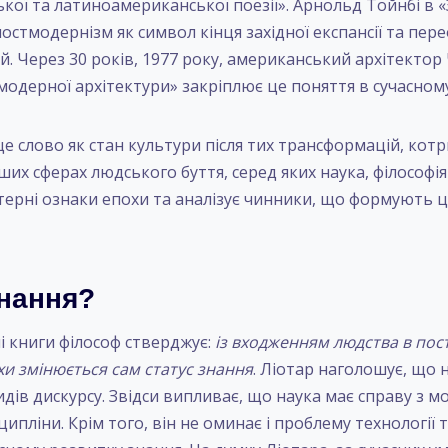
ької та латиноамериканської поезії». Арнольд Тойнбі в «З
постмодернізм як символ кінця західної експансії та пе
й. Через 30 років, 1977 року, американський архітектор
модерної архітектури» закріплює це поняття в сучасно
це слово як стан культури після тих трансформацій, кот
ших сферах людського буття, серед яких наука, філософі
ктерні ознаки епохи та аналізує чинники, що формують 
знання?
і книги філософ стверджує:
із входженням людства в пост
и змінюється сам статус знання
. Ліотар наголошує, що
идів дискурсу. Звідси випливає, що наука має справу з м
ципліни. Крім того, він не оминає і проблему технології т