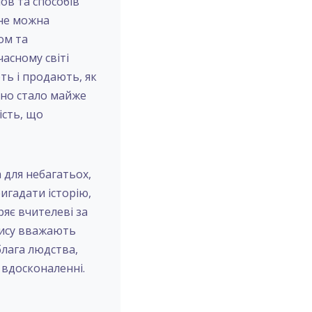
мов та способів
 не можна
ом та
асному світі
ть і продають, як
оно стало майже
ість, що
а для небагатьох,
игадати історію,
ряє вчителеві за
арису вважають
блага людства,
у вдосконаленні.