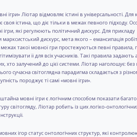
ні ігри» Ліотар відмовляє істині в універсальності. Для
є своя істина, що діє тільки в межах певного підходу. О
і ігри, які регулюють політичний дискурс. Для прикладу
 марксистський дискурс, мета якого – емансипація робіт
У межах такої мовної гри простежуються певні правила, 
ітимізувати її для всіх учасників. Такі правила задають 
х, хто залучений до цієї системи. Ліотар наголошує: без
ього сучасна світоглядна парадигма складається з різн
купність породжує ті самі «мовні ігри».
нштайна мовні ігри є логічним способом показати багато
уру світогляду, Ліотар робить із цих логіко-онтологічни
онструкції.
мовних ігор статус онтологічних структур, які контролю