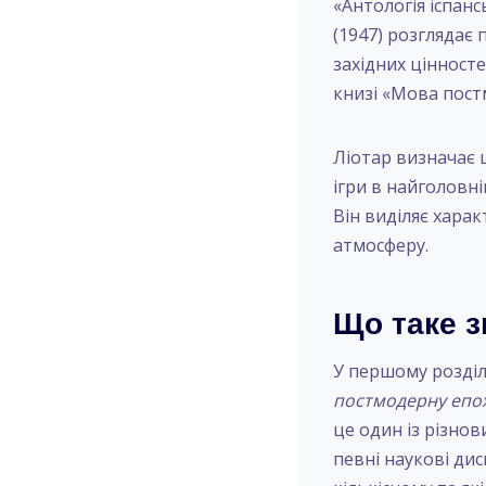
«Антологія іспанс
(1947) розглядає 
західних цінносте
книзі «Мова пост
Ліотар визначає 
ігри в найголовні
Він виділяє хара
атмосферу.
Що таке 
У першому розділ
постмодерну епох
це один із різнов
певні наукові дис