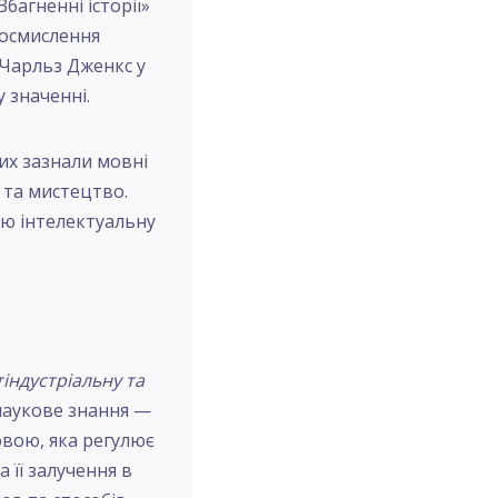
багненні історії»
реосмислення
 Чарльз Дженкс у
му значенні.
рих зазнали мовні
я та мистецтво.
цю інтелектуальну
індустріальну та
 наукове знання —
овою, яка регулює
а її залучення в