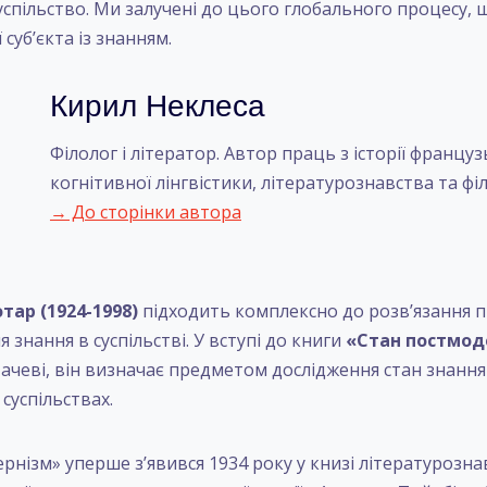
суспільство. Ми залучені до цього глобального процесу
 суб’єкта із знанням.
Кирил Неклеса
Філолог і літератор. Автор праць з історії француз
когнітивної лінгвістики, літературознавства та філ
→ До сторінки автора
тар (1924-1998)
підходить комплексно до розв’язання 
 знання в суспільстві. У вступі до книги
«Стан постмод
ачеві, він визначає предметом дослідження стан знання 
суспільствах.
нізм» уперше з’явився 1934 року у книзі літературознав