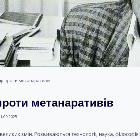
ар проти метанаративів
проти метанаративів
1.09.2025
 великих змін. Розвиваються технології, наука, філософія