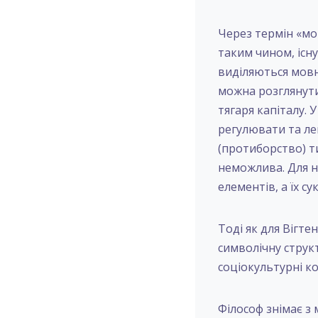
Через термін «мов
таким чином, існу
виділяються мовн
можна розглянути
тягаря капіталу. 
регулювати та лег
(протиборство) ти
неможлива. Для н
елементів, а їх су
Тоді як для Вігте
символічну структ
соціокультурні к
Філософ знімає з 