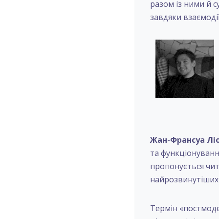
разом із ними й 
завдяки взаємодії
Жан-Франсуа Ліо
та функціонування
пропонується чит
найрозвинутіших 
Термін «постмодер