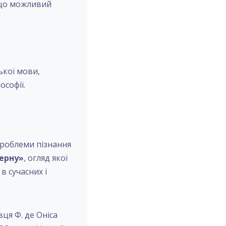
, що можливий
ької мови,
ософії.
проблеми пізнання
ерну»
, огляд якої
в сучасних і
ця Ф. де Оніса