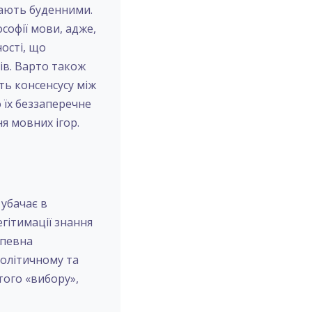
тають буденними.
софії мови, адже,
ності, що
тів. Варто також
ть консенсусу між
 їх беззаперечне
ня мовних ігор.
 убачає в
егітимації знання
 певна
політичному та
того «вибору»,