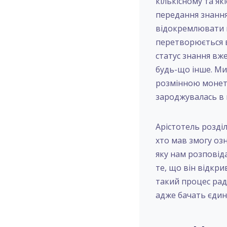
кількісному та як
передання знання
відокремлювати в
перетворюється в
статус знання вж
будь-що інше. Ми
розмінною монето
зароджувалась в к
Арістотель розділ
хто мав змогу оз
яку нам розповіда
те, що він відкр
такий процес рад
адже бачать єдин