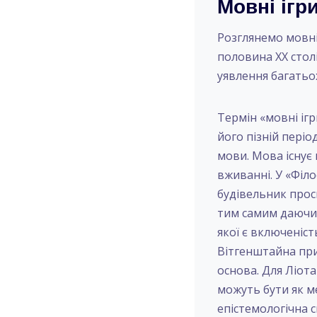
Мовні ігр
Розглянемо мовні 
половина XX стол
уявлення багатьо
Термін «мовні і
його пізній періо
мови. Мова існує
вживанні. У «Філ
будівельник прос
тим самим даючи 
якої є включеніст
Вітгенштайна при
основа. Для Ліота
можуть бути як м
епістемологічна с