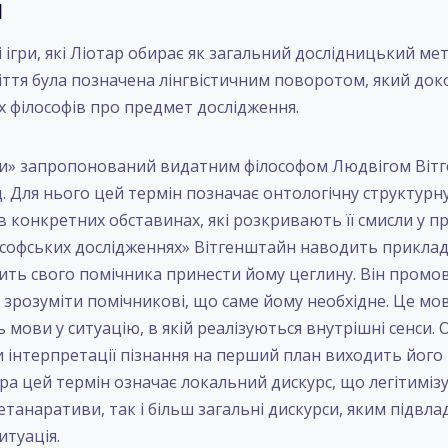
и
ігри, які Ліотар обирає як загальний дослідницький мет
іття була позначена лінгвістичним поворотом, який док
х філософів про предмет дослідження.
гри» запропонований видатним філософом Людвігом Віт
д. Для нього цей термін позначає онтологічну структурн
 в конкретних обставинах, які розкривають її смисли у 
ософських дослідженнях» Вітгенштайн наводить приклад 
ить свого помічника принести йому цеглину. Він промов
зрозуміти помічникові, що саме йому необхідне. Це мо
ь мови у ситуацію, в якій реалізуються внутрішні сенси. 
 інтерпретації пізнання на перший план виходить йог
ра цей термін означає локальний дискурс, що легітимізу
етанаративи, так і більш загальні дискурси, яким підвл
итуація.