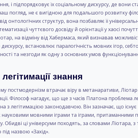
я, і підпорядковує їх соціальному дискурсу, де вони с
наш погляд, не є вигідною для подальшого розвитку філо
ід онтологічних структур, вона позбавляє її універсаль
тематизації чуттєвого досвіду й орієнтації у хаосі почут
отар, на відміну від Хабермаса, який визнавав можливіс
дискурсу, встановлює паралогічність мовних ігор, себто
ності та незгоди як одну з основних умов функціонуван
легітимації знання
ому постмодернізм втрачає віру в метанаративи, Ліотар
ції. Філософ нагадує, що ще з часів Платона проблема л
ана з легітимацією законодавчою. Він зазначає, що існує
ж науковими мовними іграми та іграми, притаманними 
. Обидві ці універсуми походять, за словами Ліотара, з 
 під назвою «Захід».