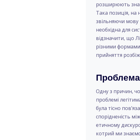
розширюють знанн
Така позиція, на 
звільняючи мову в
необхідна для сис
відзначити, що Лі
різними формами 
прийняття розбіж
Проблема 
Одну з причин, ч
проблемі легітима
була тісно пов’яз
спорідненість мі
етичному дискурсу
котрий ми знаємо