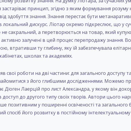
існому розвитку знання. На думку Ліотара, за сучасних у
 застаріває принцип, згідно з яким формування розуму
ід здобуття знання. Знання перестає бути метанаратив
 локальний дискурс. Ліотар окремо підкреслює, що у суч
е не сакральний, а перетворюється на товар, який купую
 активно залучені в цей процес перепродажу знання. В
ю, втративши ту глибину, яку їй забезпечувала елітарн
абінетах, школах та академіях.
яв свої роботи на дві частини: для загального доступу т
найомитися з його глибшими дослідженнями. Можемо пр
є Діоген Лаерцій про лист Александра, у якому він доко
ив доступ до другого типу своїх творів. Автори цього н
ше позитивним у поширенні освіченості та загального 
ий спосіб його розвитку в постійному інтелектуальном