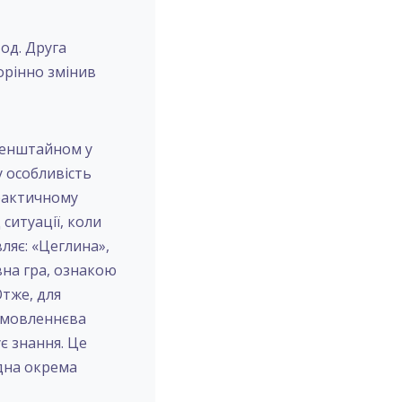
од. Друга
орінно змінив
генштайном у
у особливість
практичному
ситуації, коли
ляє: «Цеглина»,
вна гра, ознакою
Отже, для
о мовленнєва
є знання. Це
адна окрема