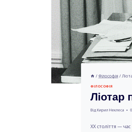
/
Філософія
/
Ліот
ФІЛОСОФІЯ
Ліотар 
Від
Кирил Неклеса
0
XX століття — час