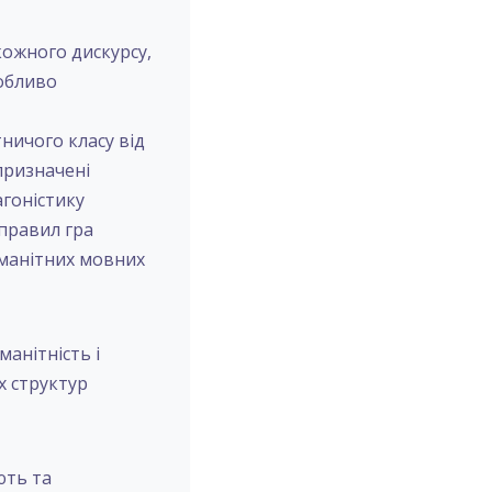
 кожного дискурсу,
собливо
ничого класу від
призначені
агоністику
 правил гра
оманітних мовних
манітність і
х структур
ють та